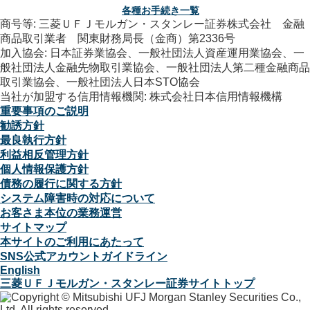
各種お手続き一覧
商号等: 三菱ＵＦＪモルガン・スタンレー証券株式会社 金融
商品取引業者 関東財務局長（金商）第2336号
加入協会: 日本証券業協会、一般社団法人資産運用業協会、一
般社団法人金融先物取引業協会、一般社団法人第二種金融商品
取引業協会、一般社団法人日本STO協会
当社が加盟する信用情報機関: 株式会社日本信用情報機構
重要事項のご説明
勧誘方針
最良執行方針
利益相反管理方針
個人情報保護方針
債務の履行に関する方針
システム障害時の対応について
お客さま本位の業務運営
サイトマップ
本サイトのご利用にあたって
SNS公式アカウントガイドライン
English
三菱ＵＦＪモルガン・スタンレー証券サイトトップ