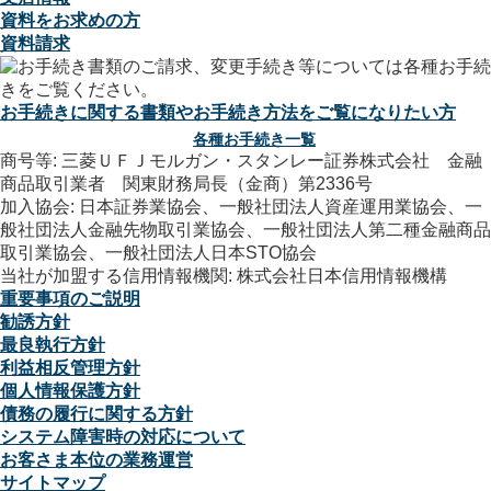
資料をお求めの方
資料請求
お手続きに関する書類やお手続き方法をご覧になりたい方
各種お手続き一覧
商号等: 三菱ＵＦＪモルガン・スタンレー証券株式会社 金融
商品取引業者 関東財務局長（金商）第2336号
加入協会: 日本証券業協会、一般社団法人資産運用業協会、一
般社団法人金融先物取引業協会、一般社団法人第二種金融商品
取引業協会、一般社団法人日本STO協会
当社が加盟する信用情報機関: 株式会社日本信用情報機構
重要事項のご説明
勧誘方針
最良執行方針
利益相反管理方針
個人情報保護方針
債務の履行に関する方針
システム障害時の対応について
お客さま本位の業務運営
サイトマップ