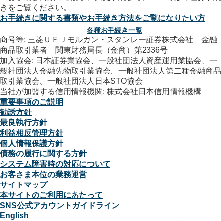
お手続きに関する書類やお手続き方法をご覧になりたい方
各種お手続き一覧
商号等: 三菱ＵＦＪモルガン・スタンレー証券株式会社 金融
商品取引業者 関東財務局長（金商）第2336号
加入協会: 日本証券業協会、一般社団法人資産運用業協会、一
般社団法人金融先物取引業協会、一般社団法人第二種金融商品
取引業協会、一般社団法人日本STO協会
当社が加盟する信用情報機関: 株式会社日本信用情報機構
重要事項のご説明
勧誘方針
最良執行方針
利益相反管理方針
個人情報保護方針
債務の履行に関する方針
システム障害時の対応について
お客さま本位の業務運営
サイトマップ
本サイトのご利用にあたって
SNS公式アカウントガイドライン
English