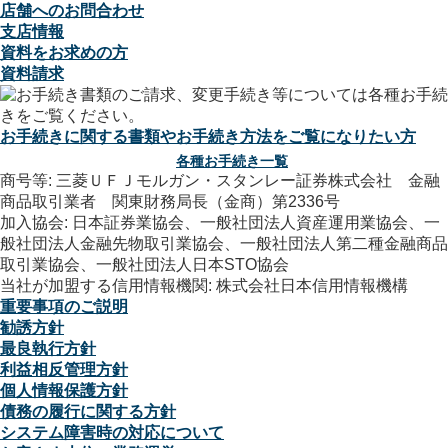
店舗へのお問合わせ
支店情報
資料をお求めの方
資料請求
お手続きに関する書類やお手続き方法をご覧になりたい方
各種お手続き一覧
商号等: 三菱ＵＦＪモルガン・スタンレー証券株式会社 金融
商品取引業者 関東財務局長（金商）第2336号
加入協会: 日本証券業協会、一般社団法人資産運用業協会、一
般社団法人金融先物取引業協会、一般社団法人第二種金融商品
取引業協会、一般社団法人日本STO協会
当社が加盟する信用情報機関: 株式会社日本信用情報機構
重要事項のご説明
勧誘方針
最良執行方針
利益相反管理方針
個人情報保護方針
債務の履行に関する方針
システム障害時の対応について