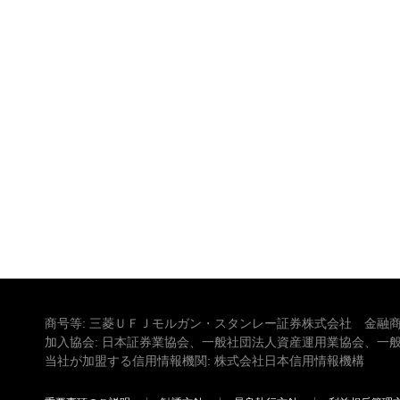
商号等: 三菱ＵＦＪモルガン・スタンレー証券株式会社 金融商
加入協会: 日本証券業協会、一般社団法人資産運用業協会、一
当社が加盟する信用情報機関: 株式会社日本信用情報機構