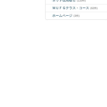
ネット信用取引
(110件)
ＭＵＦＧテラス・コース
(62件)
ホームページ
(3件)