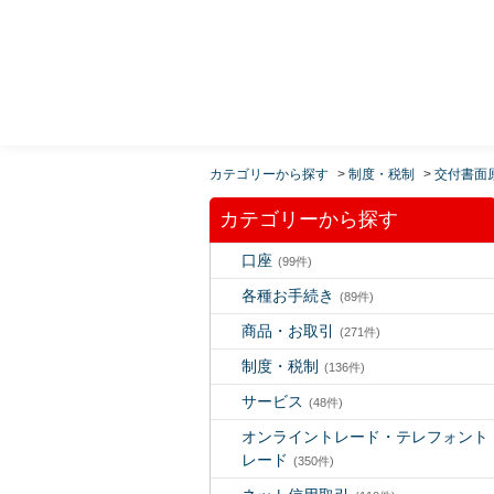
MUFG 世界が進むチカラになる。 三菱ＵＦＪモルガ
ン・スタンレー証券
カテゴリーから探す
>
制度・税制
>
交付書面
カテゴリーから探す
口座
(99件)
各種お手続き
(89件)
商品・お取引
(271件)
制度・税制
(136件)
サービス
(48件)
オンライントレード・テレフォント
レード
(350件)