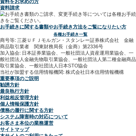
資料をお求めの方
資料請求
お手続きに関する書類やお手続き方法をご覧になりたい方
各種お手続き一覧
商号等: 三菱ＵＦＪモルガン・スタンレー証券株式会社 金融
商品取引業者 関東財務局長（金商）第2336号
加入協会: 日本証券業協会、一般社団法人資産運用業協会、一
般社団法人金融先物取引業協会、一般社団法人第二種金融商品
取引業協会、一般社団法人日本STO協会
当社が加盟する信用情報機関: 株式会社日本信用情報機構
重要事項のご説明
勧誘方針
最良執行方針
利益相反管理方針
個人情報保護方針
債務の履行に関する方針
システム障害時の対応について
お客さま本位の業務運営
サイトマップ
本サイトのご利用にあたって