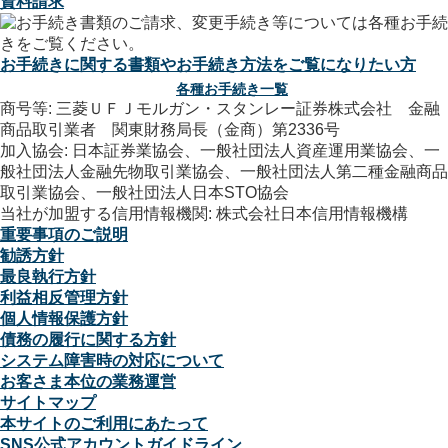
資料請求
お手続きに関する書類やお手続き方法をご覧になりたい方
各種お手続き一覧
商号等: 三菱ＵＦＪモルガン・スタンレー証券株式会社 金融
商品取引業者 関東財務局長（金商）第2336号
加入協会: 日本証券業協会、一般社団法人資産運用業協会、一
般社団法人金融先物取引業協会、一般社団法人第二種金融商品
取引業協会、一般社団法人日本STO協会
当社が加盟する信用情報機関: 株式会社日本信用情報機構
重要事項のご説明
勧誘方針
最良執行方針
利益相反管理方針
個人情報保護方針
債務の履行に関する方針
システム障害時の対応について
お客さま本位の業務運営
サイトマップ
本サイトのご利用にあたって
SNS公式アカウントガイドライン