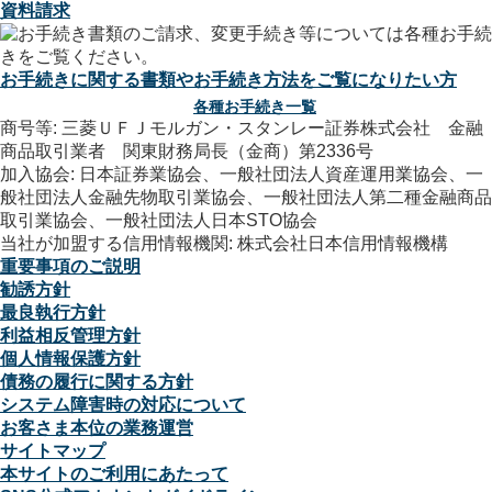
資料請求
お手続きに関する書類やお手続き方法をご覧になりたい方
各種お手続き一覧
商号等: 三菱ＵＦＪモルガン・スタンレー証券株式会社 金融
商品取引業者 関東財務局長（金商）第2336号
加入協会: 日本証券業協会、一般社団法人資産運用業協会、一
般社団法人金融先物取引業協会、一般社団法人第二種金融商品
取引業協会、一般社団法人日本STO協会
当社が加盟する信用情報機関: 株式会社日本信用情報機構
重要事項のご説明
勧誘方針
最良執行方針
利益相反管理方針
個人情報保護方針
債務の履行に関する方針
システム障害時の対応について
お客さま本位の業務運営
サイトマップ
本サイトのご利用にあたって