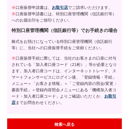
※
口座振替申請書は、
お取引店
でご請求いただけます。
※
口座振替申請書には、特別口座管理機関（信託銀行等）
へのお届出印をご捺印ください。
特別口座管理機関（信託銀行等）でお手続きの場合
株式をお預けになっている特別口座管理機関（信託銀行
等）に、当社への口座振替手続をご依頼ください。
※
口座振替手続に際しては、当社のお客さまの口座に付与
されている「加入者口座コード（21桁）」等が必要となり
ます。加入者口座コードは、インターネットトレード、ス
マートフォンサービスにログイン後、「登録情報・手続」
メニュー＞「お客さま情報」＞「ご登録内容の照会/変更：
書面手続」＞登録内容照会メニューにある「機構加入者コ
ード・加入者口座コード」よりご確認いただくか、
お取引
店
までお問合わせください。
検索へ戻る