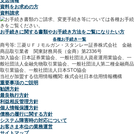
支店情報
資料をお求めの方
資料請求
お手続きに関する書類やお手続き方法をご覧になりたい方
各種お手続き一覧
商号等: 三菱ＵＦＪモルガン・スタンレー証券株式会社 金融
商品取引業者 関東財務局長（金商）第2336号
加入協会: 日本証券業協会、一般社団法人資産運用業協会、一
般社団法人金融先物取引業協会、一般社団法人第二種金融商品
取引業協会、一般社団法人日本STO協会
当社が加盟する信用情報機関: 株式会社日本信用情報機構
重要事項のご説明
勧誘方針
最良執行方針
利益相反管理方針
個人情報保護方針
債務の履行に関する方針
システム障害時の対応について
お客さま本位の業務運営
サイトマップ