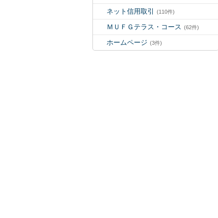
ネット信用取引
(110件)
ＭＵＦＧテラス・コース
(62件)
ホームページ
(3件)