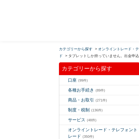
MUFG 世界が進むチカラになる。 三菱ＵＦＪモルガ
ン・スタンレー証券
カテゴリーから探す
>
オンライントレード・テ
ド
>
タブレットしか持っていません。出金申込
カテゴリーから探す
口座
(99件)
各種お手続き
(89件)
商品・お取引
(271件)
制度・税制
(136件)
サービス
(48件)
オンライントレード・テレフォント
レード
(350件)