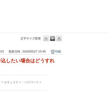
三菱ＵＦＪモルガン・スタンレー証券
文字サイズ変更
:53
更新日時 : 2026/05/27 15:49
印刷
申込したい場合はどうすれ
ド
>
セキュリティ・パスワード
>