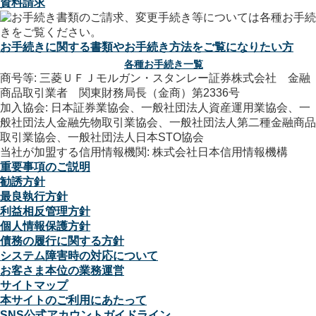
資料請求
お手続きに関する書類やお手続き方法をご覧になりたい方
各種お手続き一覧
商号等: 三菱ＵＦＪモルガン・スタンレー証券株式会社 金融
商品取引業者 関東財務局長（金商）第2336号
加入協会: 日本証券業協会、一般社団法人資産運用業協会、一
般社団法人金融先物取引業協会、一般社団法人第二種金融商品
取引業協会、一般社団法人日本STO協会
当社が加盟する信用情報機関: 株式会社日本信用情報機構
重要事項のご説明
勧誘方針
最良執行方針
利益相反管理方針
個人情報保護方針
債務の履行に関する方針
システム障害時の対応について
お客さま本位の業務運営
サイトマップ
本サイトのご利用にあたって
SNS公式アカウントガイドライン