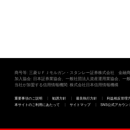
商号等: 三菱ＵＦＪモルガン・スタンレー証券株式会社 金融商
加入協会: 日本証券業協会、一般社団法人資産運用業協会、一
当社が加盟する信用情報機関: 株式会社日本信用情報機構
重要事項のご説明
勧誘方針
最良執行方針
利益相反管理
本サイトのご利用にあたって
サイトマップ
SNS公式アカウン