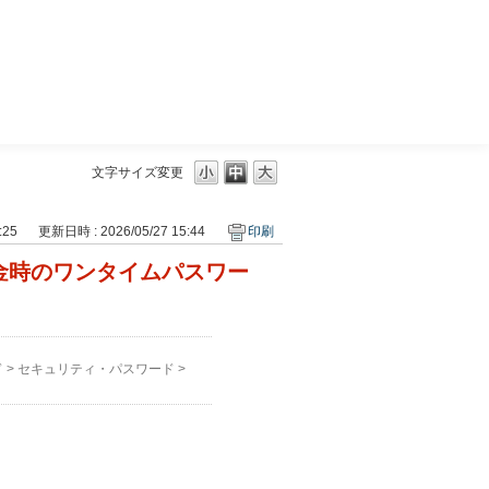
三菱ＵＦＪモルガン・スタンレー証券
文字サイズ変更
:25
更新日時 : 2026/05/27 15:44
印刷
出金時のワンタイムパスワー
ド
>
セキュリティ・パスワード
>