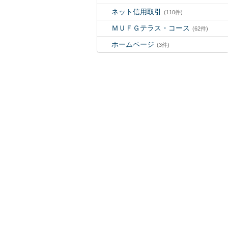
ネット信用取引
(110件)
ＭＵＦＧテラス・コース
(62件)
ホームページ
(3件)