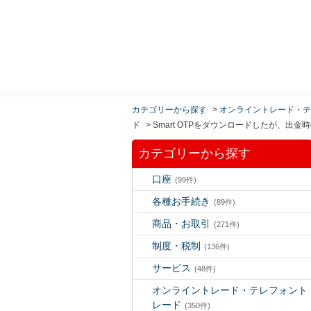
MUFG 世界が進むチカラになる。 三菱ＵＦＪモルガ
ン・スタンレー証券
カテゴリーから探す
>
オンライントレード・テ
ド
>
Smart OTPをダウンロードしたが、出
カテゴリーから探す
口座
(99件)
各種お手続き
(89件)
商品・お取引
(271件)
制度・税制
(136件)
サービス
(48件)
オンライントレード・テレフォント
レード
(350件)