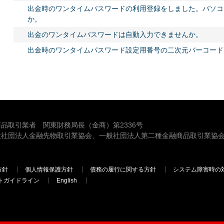
出金時のワンタイムパスワードの利用登録をしました。パソコ
か。
出金のワンタイムパスワードは自動入力できませんか。
出金時のワンタイムパスワード設定用番号の二次元バーコード
品取引業者 関東財務局長（金商）第2336号
般社団法人金融先物取引業協会、一般社団法人第二種金融商品取引業協会
方針
個人情報保護方針
債務の履行に関する方針
システム障害時の
トガイドライン
English
三菱ＵＦＪモルガン・スタンレー証券