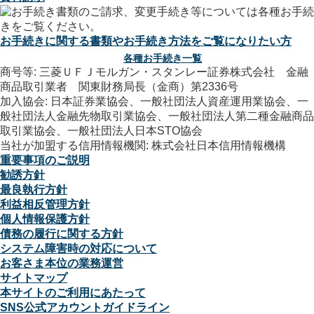
お手続きに関する書類やお手続き方法をご覧になりたい方
各種お手続き一覧
商号等: 三菱ＵＦＪモルガン・スタンレー証券株式会社 金融
商品取引業者 関東財務局長（金商）第2336号
加入協会: 日本証券業協会、一般社団法人資産運用業協会、一
般社団法人金融先物取引業協会、一般社団法人第二種金融商品
取引業協会、一般社団法人日本STO協会
当社が加盟する信用情報機関: 株式会社日本信用情報機構
重要事項のご説明
勧誘方針
最良執行方針
利益相反管理方針
個人情報保護方針
債務の履行に関する方針
システム障害時の対応について
お客さま本位の業務運営
サイトマップ
本サイトのご利用にあたって
SNS公式アカウントガイドライン