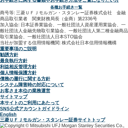
お手続きに関する書類やお手続き方法をご覧になりたい方
各種お手続き一覧
商号等: 三菱ＵＦＪモルガン・スタンレー証券株式会社 金融
商品取引業者 関東財務局長（金商）第2336号
加入協会: 日本証券業協会、一般社団法人資産運用業協会、一
般社団法人金融先物取引業協会、一般社団法人第二種金融商品
取引業協会、一般社団法人日本STO協会
当社が加盟する信用情報機関: 株式会社日本信用情報機構
重要事項のご説明
勧誘方針
最良執行方針
利益相反管理方針
個人情報保護方針
債務の履行に関する方針
システム障害時の対応について
お客さま本位の業務運営
サイトマップ
本サイトのご利用にあたって
SNS公式アカウントガイドライン
English
三菱ＵＦＪモルガン・スタンレー証券サイトトップ