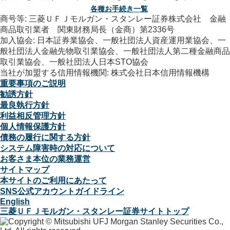
各種お手続き一覧
商号等: 三菱ＵＦＪモルガン・スタンレー証券株式会社 金融
商品取引業者 関東財務局長（金商）第2336号
加入協会: 日本証券業協会、一般社団法人資産運用業協会、一
般社団法人金融先物取引業協会、一般社団法人第二種金融商品
取引業協会、一般社団法人日本STO協会
当社が加盟する信用情報機関: 株式会社日本信用情報機構
重要事項のご説明
勧誘方針
最良執行方針
利益相反管理方針
個人情報保護方針
債務の履行に関する方針
システム障害時の対応について
お客さま本位の業務運営
サイトマップ
本サイトのご利用にあたって
SNS公式アカウントガイドライン
English
三菱ＵＦＪモルガン・スタンレー証券サイトトップ