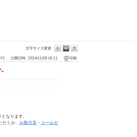
三菱ＵＦＪモルガン・スタンレー証券
文字サイズ変更
971
公開日時 : 2024/11/28 16:11
印刷
か。
りとなります。
ただくか、
お取引店
・
コールセ