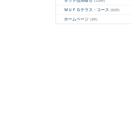
ネット信用取引
(110件)
ＭＵＦＧテラス・コース
(62件)
ホームページ
(3件)