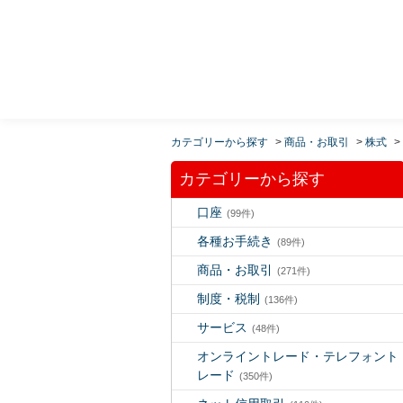
MUFG 世界が進むチカラになる。 三菱ＵＦＪモルガ
ン・スタンレー証券
カテゴリーから探す
>
商品・お取引
>
株式
>
カテゴリーから探す
口座
(99件)
各種お手続き
(89件)
商品・お取引
(271件)
制度・税制
(136件)
サービス
(48件)
オンライントレード・テレフォント
レード
(350件)