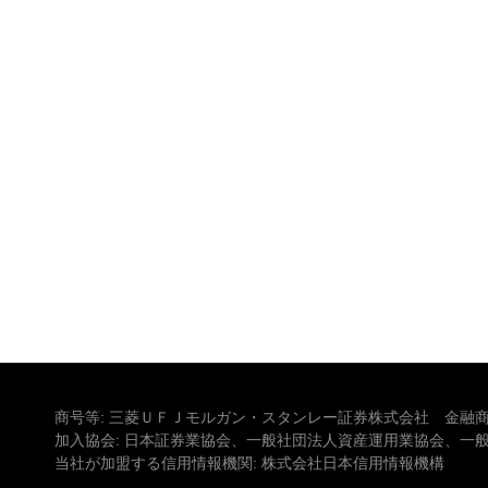
商号等: 三菱ＵＦＪモルガン・スタンレー証券株式会社 金融商
加入協会: 日本証券業協会、一般社団法人資産運用業協会、一
当社が加盟する信用情報機関: 株式会社日本信用情報機構