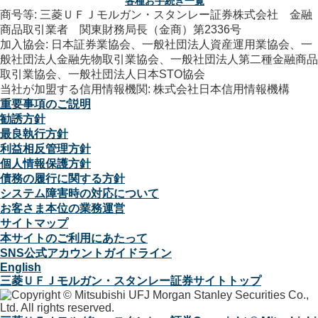
各種お手続き一覧
商号等: 三菱ＵＦＪモルガン・スタンレー証券株式会社 金融
商品取引業者 関東財務局長（金商）第2336号
加入協会: 日本証券業協会、一般社団法人資産運用業協会、一
般社団法人金融先物取引業協会、一般社団法人第二種金融商品
取引業協会、一般社団法人日本STO協会
当社が加盟する信用情報機関: 株式会社日本信用情報機構
重要事項のご説明
勧誘方針
最良執行方針
利益相反管理方針
個人情報保護方針
債務の履行に関する方針
システム障害時の対応について
お客さま本位の業務運営
サイトマップ
本サイトのご利用にあたって
SNS公式アカウントガイドライン
English
三菱ＵＦＪモルガン・スタンレー証券サイトトップ