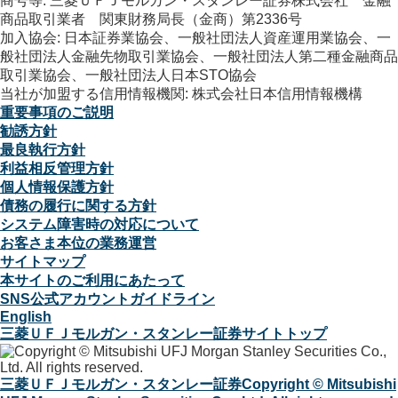
商号等: 三菱ＵＦＪモルガン・スタンレー証券株式会社 金融
商品取引業者 関東財務局長（金商）第2336号
加入協会: 日本証券業協会、一般社団法人資産運用業協会、一
般社団法人金融先物取引業協会、一般社団法人第二種金融商品
取引業協会、一般社団法人日本STO協会
当社が加盟する信用情報機関: 株式会社日本信用情報機構
重要事項のご説明
勧誘方針
最良執行方針
利益相反管理方針
個人情報保護方針
債務の履行に関する方針
システム障害時の対応について
お客さま本位の業務運営
サイトマップ
本サイトのご利用にあたって
SNS公式アカウントガイドライン
English
三菱ＵＦＪモルガン・スタンレー証券サイトトップ
三菱ＵＦＪモルガン・スタンレー証券
Copyright © Mitsubishi