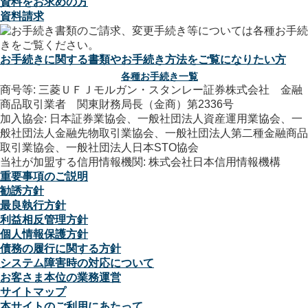
資料をお求めの方
資料請求
お手続きに関する書類やお手続き方法をご覧になりたい方
各種お手続き一覧
商号等: 三菱ＵＦＪモルガン・スタンレー証券株式会社 金融
商品取引業者 関東財務局長（金商）第2336号
加入協会: 日本証券業協会、一般社団法人資産運用業協会、一
般社団法人金融先物取引業協会、一般社団法人第二種金融商品
取引業協会、一般社団法人日本STO協会
当社が加盟する信用情報機関: 株式会社日本信用情報機構
重要事項のご説明
勧誘方針
最良執行方針
利益相反管理方針
個人情報保護方針
債務の履行に関する方針
システム障害時の対応について
お客さま本位の業務運営
サイトマップ
本サイトのご利用にあたって