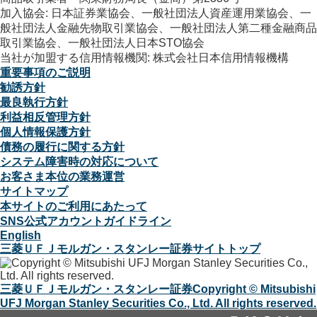
加入協会: 日本証券業協会、一般社団法人資産運用業協会、一
般社団法人金融先物取引業協会、一般社団法人第二種金融商品
取引業協会、一般社団法人日本STO協会
当社が加盟する信用情報機関: 株式会社日本信用情報機構
重要事項のご説明
勧誘方針
最良執行方針
利益相反管理方針
個人情報保護方針
債務の履行に関する方針
システム障害時の対応について
お客さま本位の業務運営
サイトマップ
本サイトのご利用にあたって
SNS公式アカウントガイドライン
English
三菱ＵＦＪモルガン・スタンレー証券サイトトップ
三菱ＵＦＪモルガン・スタンレー証券
Copyright © Mitsubishi
UFJ Morgan Stanley Securities Co., Ltd. All rights reserved.