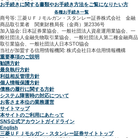
お手続きに関する書類やお手続き方法をご覧になりたい方
各種お手続き一覧
商号等: 三菱ＵＦＪモルガン・スタンレー証券株式会社 金融
商品取引業者 関東財務局長（金商）第2336号
加入協会: 日本証券業協会、一般社団法人資産運用業協会、一
般社団法人金融先物取引業協会、一般社団法人第二種金融商品
取引業協会、一般社団法人日本STO協会
当社が加盟する信用情報機関: 株式会社日本信用情報機構
重要事項のご説明
勧誘方針
最良執行方針
利益相反管理方針
個人情報保護方針
債務の履行に関する方針
システム障害時の対応について
お客さま本位の業務運営
サイトマップ
本サイトのご利用にあたって
SNS公式アカウントガイドライン
English
三菱ＵＦＪモルガン・スタンレー証券サイトトップ