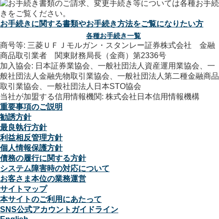
お手続きに関する書類やお手続き方法をご覧になりたい方
各種お手続き一覧
商号等: 三菱ＵＦＪモルガン・スタンレー証券株式会社 金融
商品取引業者 関東財務局長（金商）第2336号
加入協会: 日本証券業協会、一般社団法人資産運用業協会、一
般社団法人金融先物取引業協会、一般社団法人第二種金融商品
取引業協会、一般社団法人日本STO協会
当社が加盟する信用情報機関: 株式会社日本信用情報機構
重要事項のご説明
勧誘方針
最良執行方針
利益相反管理方針
個人情報保護方針
債務の履行に関する方針
システム障害時の対応について
お客さま本位の業務運営
サイトマップ
本サイトのご利用にあたって
SNS公式アカウントガイドライン