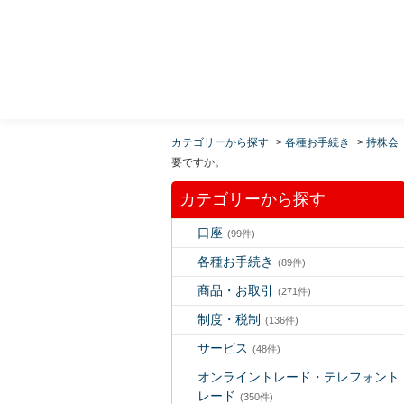
MUFG 世界が進むチカラになる。 三菱ＵＦＪモルガ
ン・スタンレー証券
カテゴリーから探す
>
各種お手続き
>
持株会
要ですか。
カテゴリーから探す
口座
(99件)
各種お手続き
(89件)
商品・お取引
(271件)
制度・税制
(136件)
サービス
(48件)
オンライントレード・テレフォント
レード
(350件)