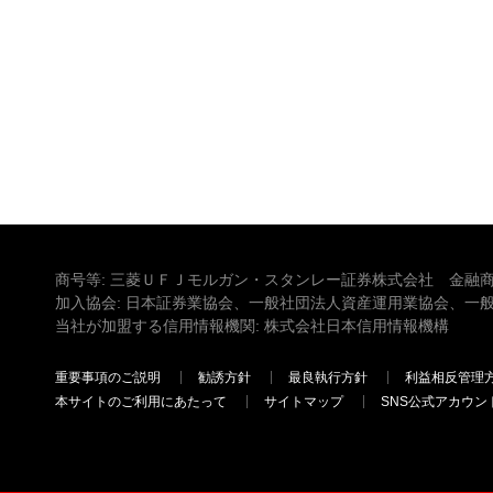
商号等: 三菱ＵＦＪモルガン・スタンレー証券株式会社 金融商
加入協会: 日本証券業協会、一般社団法人資産運用業協会、一
当社が加盟する信用情報機関: 株式会社日本信用情報機構
重要事項のご説明
勧誘方針
最良執行方針
利益相反管理
本サイトのご利用にあたって
サイトマップ
SNS公式アカウン