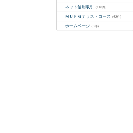
ネット信用取引
(110件)
ＭＵＦＧテラス・コース
(62件)
ホームページ
(3件)