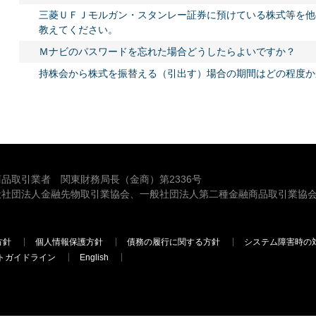
三菱ＵＦＪモルガン・スタンレー証券に預けている株式等を他
教えてください。
Ｍナビのパスワードを忘れた場合どうしたらよいですか？
持株会から株式を振替える（引出す）場合の期間はどの程度か
品取引業者 関東財務局長（金商）第2336号
般社団法人金融先物取引業協会、一般社団法人第二種金融商品取引業協会
方針
個人情報保護方針
債務の履行に関する方針
システム障害時の
トガイドライン
English
三菱ＵＦＪモルガン・スタンレー証券