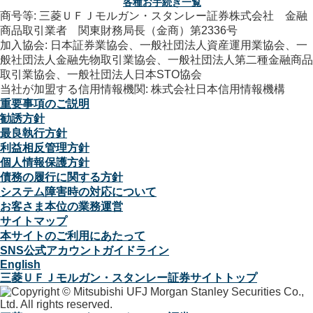
各種お手続き一覧
商号等: 三菱ＵＦＪモルガン・スタンレー証券株式会社 金融
商品取引業者 関東財務局長（金商）第2336号
加入協会: 日本証券業協会、一般社団法人資産運用業協会、一
般社団法人金融先物取引業協会、一般社団法人第二種金融商品
取引業協会、一般社団法人日本STO協会
当社が加盟する信用情報機関: 株式会社日本信用情報機構
重要事項のご説明
勧誘方針
最良執行方針
利益相反管理方針
個人情報保護方針
債務の履行に関する方針
システム障害時の対応について
お客さま本位の業務運営
サイトマップ
本サイトのご利用にあたって
SNS公式アカウントガイドライン
English
三菱ＵＦＪモルガン・スタンレー証券サイトトップ