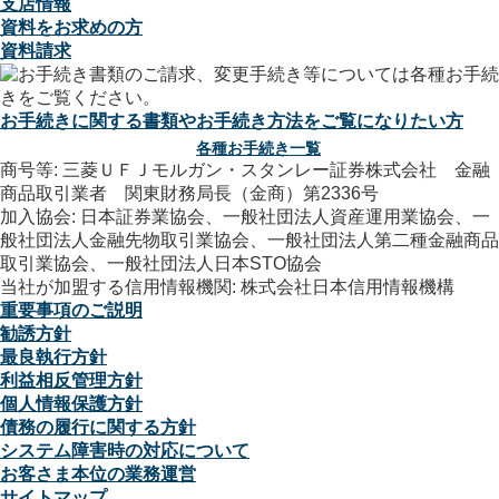
支店情報
資料をお求めの方
資料請求
お手続きに関する書類やお手続き方法をご覧になりたい方
各種お手続き一覧
商号等: 三菱ＵＦＪモルガン・スタンレー証券株式会社 金融
商品取引業者 関東財務局長（金商）第2336号
加入協会: 日本証券業協会、一般社団法人資産運用業協会、一
般社団法人金融先物取引業協会、一般社団法人第二種金融商品
取引業協会、一般社団法人日本STO協会
当社が加盟する信用情報機関: 株式会社日本信用情報機構
重要事項のご説明
勧誘方針
最良執行方針
利益相反管理方針
個人情報保護方針
債務の履行に関する方針
システム障害時の対応について
お客さま本位の業務運営
サイトマップ