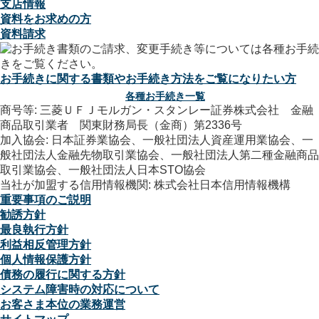
支店情報
資料をお求めの方
資料請求
お手続きに関する書類やお手続き方法をご覧になりたい方
各種お手続き一覧
商号等: 三菱ＵＦＪモルガン・スタンレー証券株式会社 金融
商品取引業者 関東財務局長（金商）第2336号
加入協会: 日本証券業協会、一般社団法人資産運用業協会、一
般社団法人金融先物取引業協会、一般社団法人第二種金融商品
取引業協会、一般社団法人日本STO協会
当社が加盟する信用情報機関: 株式会社日本信用情報機構
重要事項のご説明
勧誘方針
最良執行方針
利益相反管理方針
個人情報保護方針
債務の履行に関する方針
システム障害時の対応について
お客さま本位の業務運営