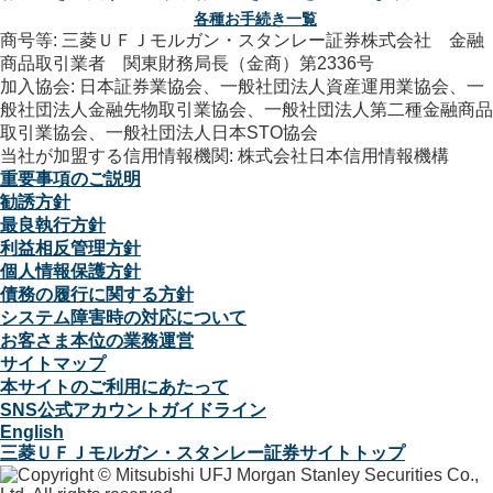
各種お手続き一覧
商号等: 三菱ＵＦＪモルガン・スタンレー証券株式会社 金融
商品取引業者 関東財務局長（金商）第2336号
加入協会: 日本証券業協会、一般社団法人資産運用業協会、一
般社団法人金融先物取引業協会、一般社団法人第二種金融商品
取引業協会、一般社団法人日本STO協会
当社が加盟する信用情報機関: 株式会社日本信用情報機構
重要事項のご説明
勧誘方針
最良執行方針
利益相反管理方針
個人情報保護方針
債務の履行に関する方針
システム障害時の対応について
お客さま本位の業務運営
サイトマップ
本サイトのご利用にあたって
SNS公式アカウントガイドライン
English
三菱ＵＦＪモルガン・スタンレー証券サイトトップ