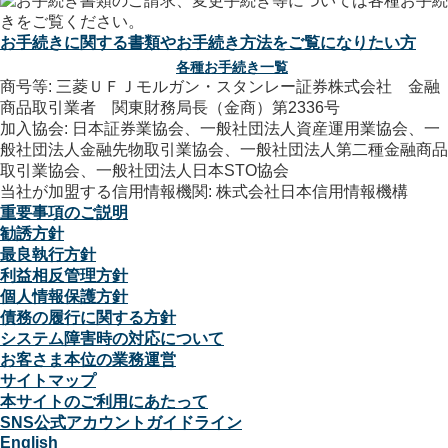
お手続きに関する書類やお手続き方法をご覧になりたい方
各種お手続き一覧
商号等: 三菱ＵＦＪモルガン・スタンレー証券株式会社 金融
商品取引業者 関東財務局長（金商）第2336号
加入協会: 日本証券業協会、一般社団法人資産運用業協会、一
般社団法人金融先物取引業協会、一般社団法人第二種金融商品
取引業協会、一般社団法人日本STO協会
当社が加盟する信用情報機関: 株式会社日本信用情報機構
重要事項のご説明
勧誘方針
最良執行方針
利益相反管理方針
個人情報保護方針
債務の履行に関する方針
システム障害時の対応について
お客さま本位の業務運営
サイトマップ
本サイトのご利用にあたって
SNS公式アカウントガイドライン
English