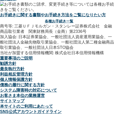
お手続きに関する書類やお手続き方法をご覧になりたい方
各種お手続き一覧
商号等: 三菱ＵＦＪモルガン・スタンレー証券株式会社 金融
商品取引業者 関東財務局長（金商）第2336号
加入協会: 日本証券業協会、一般社団法人資産運用業協会、一
般社団法人金融先物取引業協会、一般社団法人第二種金融商品
取引業協会、一般社団法人日本STO協会
当社が加盟する信用情報機関: 株式会社日本信用情報機構
重要事項のご説明
勧誘方針
最良執行方針
利益相反管理方針
個人情報保護方針
債務の履行に関する方針
システム障害時の対応について
お客さま本位の業務運営
サイトマップ
本サイトのご利用にあたって
SNS公式アカウントガイドライン