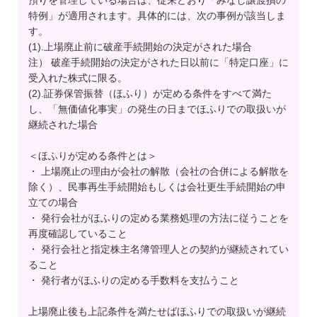
預りを管理している場合は、従来どおり「みなし譲渡損の
特例」が適用されます。具体的には、次の事例が該当しま
す。
(1).上場廃止前に破産手続開始の決定がされた場合
注） 破産手続開始の決定がされた日以前に「特定口座」に
受入れた株式に限る。
(2).証券保管振替（ほふり）が定める条件をすべて満た
し、「無価値化事実」の発生の日までほふりでの取扱いが
継続された場合
＜ほふりが定める条件とは＞
・ 上場廃止の理由が会社の解散（会社の合併による解散を
除く）、民事再生手続開始もしくは会社更生手続開始の申
立ての場合
・ 発行会社がほふりの定める業務処理の方法に従うことを
再度確認していること
・ 発行会社と指定株主名簿管理人との契約が継続されてい
ること
・ 発行者がほふりの定める手数料を支払うこと
上場廃止後も上記条件を満たせばほふりでの取扱いが継続