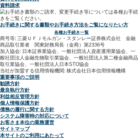
資料請求
お手続きに関する書類やお手続き方法をご覧になりたい方
各種お手続き一覧
商号等: 三菱ＵＦＪモルガン・スタンレー証券株式会社 金融
商品取引業者 関東財務局長（金商）第2336号
加入協会: 日本証券業協会、一般社団法人資産運用業協会、一
般社団法人金融先物取引業協会、一般社団法人第二種金融商品
取引業協会、一般社団法人日本STO協会
当社が加盟する信用情報機関: 株式会社日本信用情報機構
重要事項のご説明
勧誘方針
最良執行方針
利益相反管理方針
個人情報保護方針
債務の履行に関する方針
システム障害時の対応について
お客さま本位の業務運営
サイトマップ
本サイトのご利用にあたって