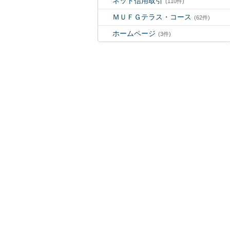
ネット信用取引
(110件)
ＭＵＦＧテラス・コース
(62件)
ホームページ
(3件)