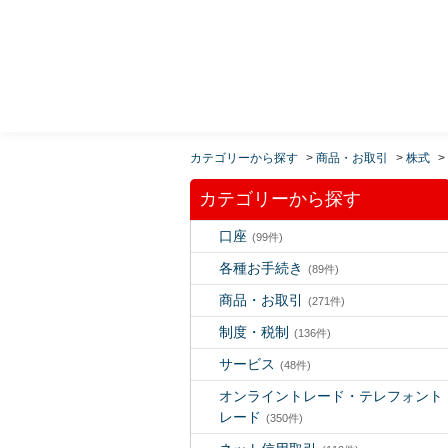
MUFG 世界が進むチカラになる。 三菱ＵＦＪモルガ
ン・スタンレー証券
カテゴリーから探す
>
商品・お取引
>
株式
>
カテゴリーから探す
口座
(99件)
各種お手続き
(89件)
商品・お取引
(271件)
制度・税制
(136件)
サービス
(48件)
オンライントレード・テレフォント
レード
(350件)