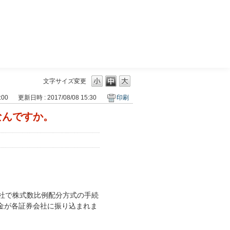
三菱ＵＦＪモルガン・スタンレー証券
文字サイズ変更
:00
更新日時 : 2017/08/08 15:30
印刷
なんですか。
一社で株式数比例配分方式の手続
金が各証券会社に振り込まれま