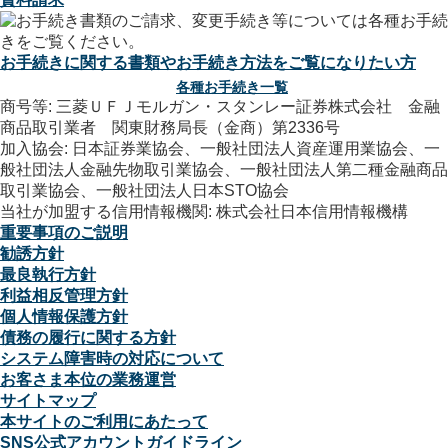
お手続きに関する書類やお手続き方法をご覧になりたい方
各種お手続き一覧
商号等: 三菱ＵＦＪモルガン・スタンレー証券株式会社 金融
商品取引業者 関東財務局長（金商）第2336号
加入協会: 日本証券業協会、一般社団法人資産運用業協会、一
般社団法人金融先物取引業協会、一般社団法人第二種金融商品
取引業協会、一般社団法人日本STO協会
当社が加盟する信用情報機関: 株式会社日本信用情報機構
重要事項のご説明
勧誘方針
最良執行方針
利益相反管理方針
個人情報保護方針
債務の履行に関する方針
システム障害時の対応について
お客さま本位の業務運営
サイトマップ
本サイトのご利用にあたって
SNS公式アカウントガイドライン