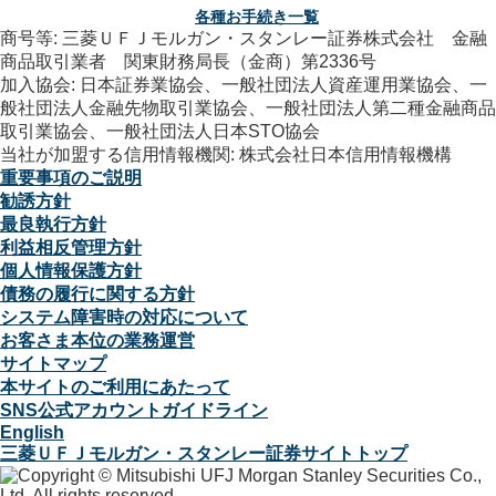
各種お手続き一覧
商号等: 三菱ＵＦＪモルガン・スタンレー証券株式会社 金融
商品取引業者 関東財務局長（金商）第2336号
加入協会: 日本証券業協会、一般社団法人資産運用業協会、一
般社団法人金融先物取引業協会、一般社団法人第二種金融商品
取引業協会、一般社団法人日本STO協会
当社が加盟する信用情報機関: 株式会社日本信用情報機構
重要事項のご説明
勧誘方針
最良執行方針
利益相反管理方針
個人情報保護方針
債務の履行に関する方針
システム障害時の対応について
お客さま本位の業務運営
サイトマップ
本サイトのご利用にあたって
SNS公式アカウントガイドライン
English
三菱ＵＦＪモルガン・スタンレー証券サイトトップ