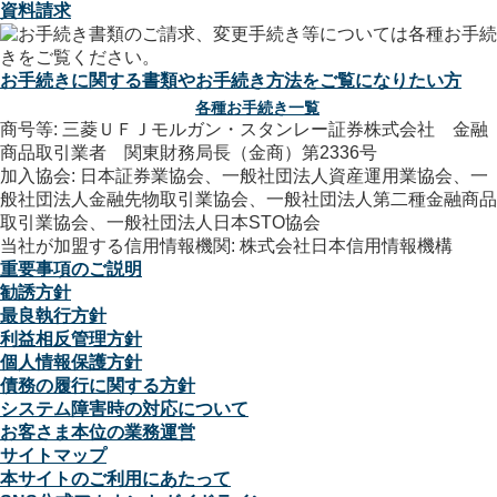
資料請求
お手続きに関する書類やお手続き方法をご覧になりたい方
各種お手続き一覧
商号等: 三菱ＵＦＪモルガン・スタンレー証券株式会社 金融
商品取引業者 関東財務局長（金商）第2336号
加入協会: 日本証券業協会、一般社団法人資産運用業協会、一
般社団法人金融先物取引業協会、一般社団法人第二種金融商品
取引業協会、一般社団法人日本STO協会
当社が加盟する信用情報機関: 株式会社日本信用情報機構
重要事項のご説明
勧誘方針
最良執行方針
利益相反管理方針
個人情報保護方針
債務の履行に関する方針
システム障害時の対応について
お客さま本位の業務運営
サイトマップ
本サイトのご利用にあたって