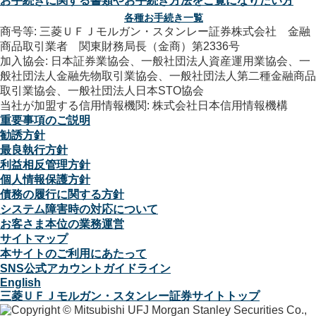
お手続きに関する書類やお手続き方法をご覧になりたい方
各種お手続き一覧
商号等: 三菱ＵＦＪモルガン・スタンレー証券株式会社 金融
商品取引業者 関東財務局長（金商）第2336号
加入協会: 日本証券業協会、一般社団法人資産運用業協会、一
般社団法人金融先物取引業協会、一般社団法人第二種金融商品
取引業協会、一般社団法人日本STO協会
当社が加盟する信用情報機関: 株式会社日本信用情報機構
重要事項のご説明
勧誘方針
最良執行方針
利益相反管理方針
個人情報保護方針
債務の履行に関する方針
システム障害時の対応について
お客さま本位の業務運営
サイトマップ
本サイトのご利用にあたって
SNS公式アカウントガイドライン
English
三菱ＵＦＪモルガン・スタンレー証券サイトトップ