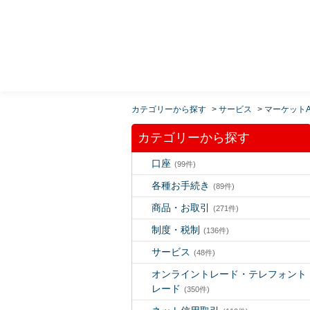
MUFG 世界が進むチカラになる。 三菱ＵＦＪモルガ
ン・スタンレー証券
カテゴリーから探す
>
サービス
>
マーケットA
カテゴリーから探す
口座
(99件)
各種お手続き
(89件)
商品・お取引
(271件)
制度・税制
(136件)
サービス
(48件)
オンライントレード・テレフォント
レード
(350件)