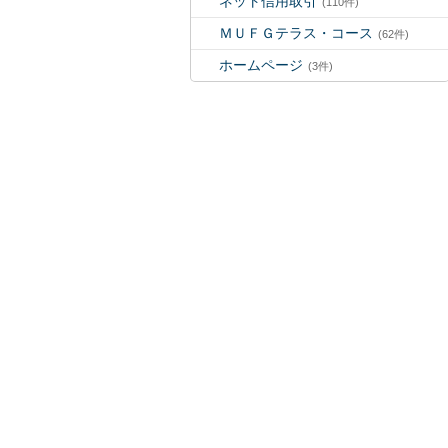
ネット信用取引
(110件)
ＭＵＦＧテラス・コース
(62件)
ホームページ
(3件)