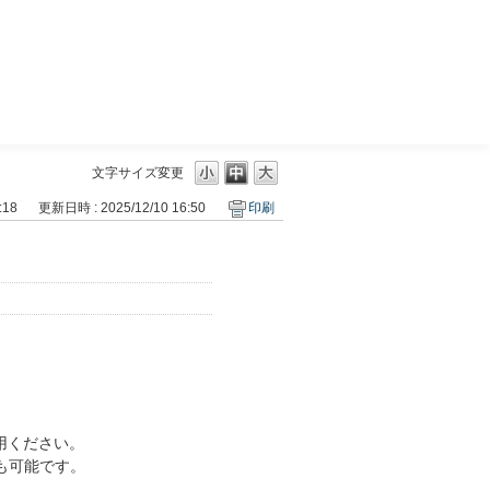
三菱ＵＦＪモルガン・スタンレー証券
文字サイズ変更
:18
更新日時 : 2025/12/10 16:50
印刷
。
用ください。
も可能です。