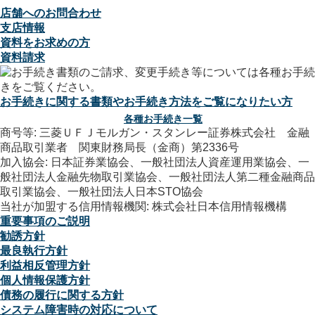
店舗へのお問合わせ
支店情報
資料をお求めの方
資料請求
お手続きに関する書類やお手続き方法をご覧になりたい方
各種お手続き一覧
商号等: 三菱ＵＦＪモルガン・スタンレー証券株式会社 金融
商品取引業者 関東財務局長（金商）第2336号
加入協会: 日本証券業協会、一般社団法人資産運用業協会、一
般社団法人金融先物取引業協会、一般社団法人第二種金融商品
取引業協会、一般社団法人日本STO協会
当社が加盟する信用情報機関: 株式会社日本信用情報機構
重要事項のご説明
勧誘方針
最良執行方針
利益相反管理方針
個人情報保護方針
債務の履行に関する方針
システム障害時の対応について