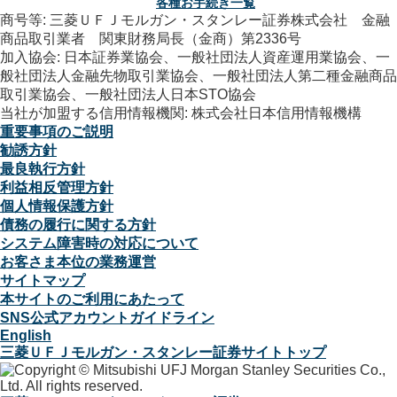
各種お手続き一覧
商号等: 三菱ＵＦＪモルガン・スタンレー証券株式会社 金融
商品取引業者 関東財務局長（金商）第2336号
加入協会: 日本証券業協会、一般社団法人資産運用業協会、一
般社団法人金融先物取引業協会、一般社団法人第二種金融商品
取引業協会、一般社団法人日本STO協会
当社が加盟する信用情報機関: 株式会社日本信用情報機構
重要事項のご説明
勧誘方針
最良執行方針
利益相反管理方針
個人情報保護方針
債務の履行に関する方針
システム障害時の対応について
お客さま本位の業務運営
サイトマップ
本サイトのご利用にあたって
SNS公式アカウントガイドライン
English
三菱ＵＦＪモルガン・スタンレー証券サイトトップ