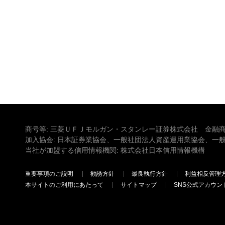
商号等: 三菱ＵＦＪモルガン・スタンレー証券株式会社 金融商
加入協会: 日本証券業協会、一般社団法人資産運用業協会、一
当社が加盟する信用情報機関: 株式会社日本信用情報機構
重要事項のご説明
勧誘方針
最良執行方針
利益相反管理
本サイトのご利用にあたって
サイトマップ
SNS公式アカウン