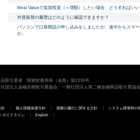
Mirai Valueで追加投資（＝増額）したい場合、どうすればい
外貨振替の履歴はどのように確認できますか？
パソコンで口座開設の申し込みをしましたが、途中からスマー
か。
品取引業者 関東財務局長（金商）第2336号
般社団法人金融先物取引業協会、一般社団法人第二種金融商品取引業協会
方針
個人情報保護方針
債務の履行に関する方針
システム障害時の
トガイドライン
English
三菱ＵＦＪモルガン・スタンレー証券