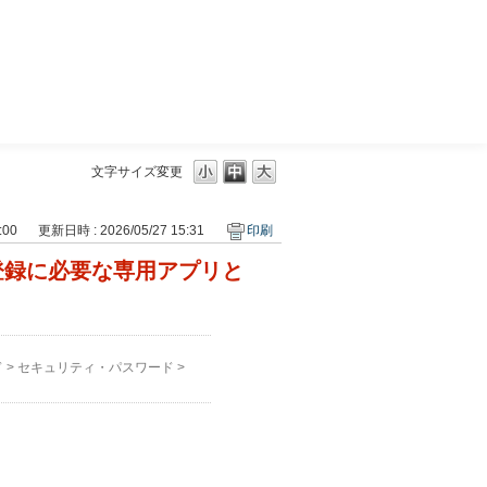
三菱ＵＦＪモルガン・スタンレー証券
文字サイズ変更
:00
更新日時 : 2026/05/27 15:31
印刷
登録に必要な専用アプリと
ド
>
セキュリティ・パスワード
>