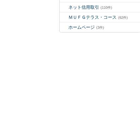
ネット信用取引
(110件)
ＭＵＦＧテラス・コース
(62件)
ホームページ
(3件)