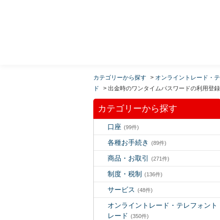
MUFG 世界が進むチカラになる。 三菱ＵＦＪモルガ
ン・スタンレー証券
カテゴリーから探す
>
オンライントレード・テ
ド
>
出金時のワンタイムパスワードの利用登録
カテゴリーから探す
口座
(99件)
各種お手続き
(89件)
商品・お取引
(271件)
制度・税制
(136件)
サービス
(48件)
オンライントレード・テレフォント
レード
(350件)