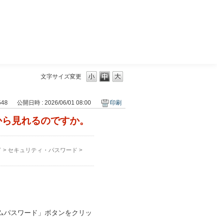
三菱ＵＦＪモルガン・スタンレー証券
文字サイズ変更
548
公開日時 : 2026/06/01 08:00
印刷
から見れるのですか。
ド
>
セキュリティ・パスワード
>
ムパスワード」ボタンをクリッ