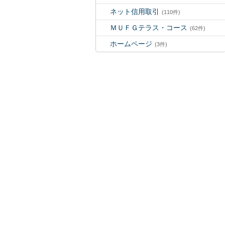
ネット信用取引
(110件)
ＭＵＦＧテラス・コース
(62件)
ホームページ
(3件)