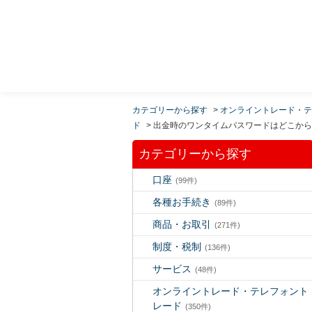
MUFG 世界が進むチカラになる。 三菱ＵＦＪモルガ
ン・スタンレー証券
カテゴリーから探す
>
オンライントレード・テ
ド
>
出金時のワンタイムパスワードはどこから
カテゴリーから探す
口座
(99件)
各種お手続き
(89件)
商品・お取引
(271件)
制度・税制
(136件)
サービス
(48件)
オンライントレード・テレフォント
レード
(350件)