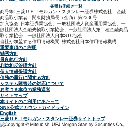
各種お手続き一覧
商号等: 三菱ＵＦＪモルガン・スタンレー証券株式会社 金融
商品取引業者 関東財務局長（金商）第2336号
加入協会: 日本証券業協会、一般社団法人資産運用業協会、一
般社団法人金融先物取引業協会、一般社団法人第二種金融商品
取引業協会、一般社団法人日本STO協会
当社が加盟する信用情報機関: 株式会社日本信用情報機構
重要事項のご説明
勧誘方針
最良執行方針
利益相反管理方針
個人情報保護方針
債務の履行に関する方針
システム障害時の対応について
お客さま本位の業務運営
サイトマップ
本サイトのご利用にあたって
SNS公式アカウントガイドライン
English
三菱ＵＦＪモルガン・スタンレー証券サイトトップ