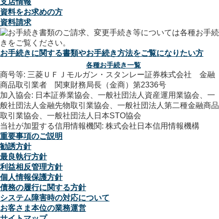
支店情報
資料をお求めの方
資料請求
お手続きに関する書類やお手続き方法をご覧になりたい方
各種お手続き一覧
商号等: 三菱ＵＦＪモルガン・スタンレー証券株式会社 金融
商品取引業者 関東財務局長（金商）第2336号
加入協会: 日本証券業協会、一般社団法人資産運用業協会、一
般社団法人金融先物取引業協会、一般社団法人第二種金融商品
取引業協会、一般社団法人日本STO協会
当社が加盟する信用情報機関: 株式会社日本信用情報機構
重要事項のご説明
勧誘方針
最良執行方針
利益相反管理方針
個人情報保護方針
債務の履行に関する方針
システム障害時の対応について
お客さま本位の業務運営
サイトマップ