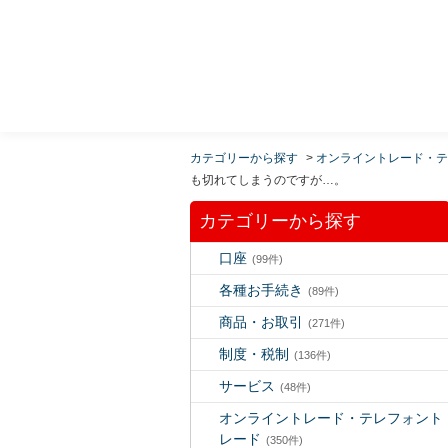
MUFG 世界が進むチカラになる。 三菱ＵＦＪモルガ
ン・スタンレー証券
カテゴリーから探す
>
オンライントレード・テ
も切れてしまうのですが…。
カテゴリーから探す
口座
(99件)
各種お手続き
(89件)
商品・お取引
(271件)
制度・税制
(136件)
サービス
(48件)
オンライントレード・テレフォント
レード
(350件)