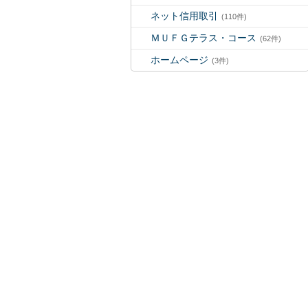
ネット信用取引
(110件)
ＭＵＦＧテラス・コース
(62件)
ホームページ
(3件)