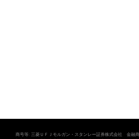
商号等: 三菱ＵＦＪモルガン・スタンレー証券株式会社 金融商