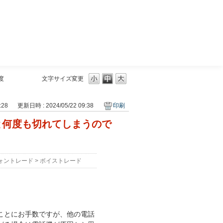
三菱ＵＦＪモルガン・スタンレー証券
度
文字サイズ変更
:28
更新日時 : 2024/05/22 09:38
印刷
と何度も切れてしまうので
ォントレード
>
ボイストレード
ことにお手数ですが、他の電話