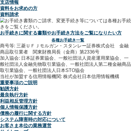
支店情報
資料をお求めの方
資料請求
お手続きに関する書類やお手続き方法をご覧になりたい方
各種お手続き一覧
商号等: 三菱ＵＦＪモルガン・スタンレー証券株式会社 金融
商品取引業者 関東財務局長（金商）第2336号
加入協会: 日本証券業協会、一般社団法人資産運用業協会、一
般社団法人金融先物取引業協会、一般社団法人第二種金融商品
取引業協会、一般社団法人日本STO協会
当社が加盟する信用情報機関: 株式会社日本信用情報機構
重要事項のご説明
勧誘方針
最良執行方針
利益相反管理方針
個人情報保護方針
債務の履行に関する方針
システム障害時の対応について
お客さま本位の業務運営