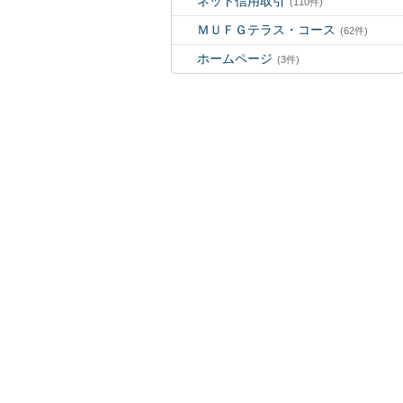
ネット信用取引
(110件)
ＭＵＦＧテラス・コース
(62件)
ホームページ
(3件)