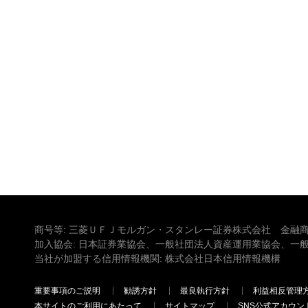
商号等: 三菱ＵＦＪモルガン・スタンレー証券株式会社 金融商
加入協会: 日本証券業協会、一般社団法人資産運用業協会、一
当社が加盟する信用情報機関: 株式会社日本信用情報機構
重要事項のご説明
勧誘方針
最良執行方針
利益相反管理
本サイトのご利用にあたって
サイトマップ
SNS公式アカウン