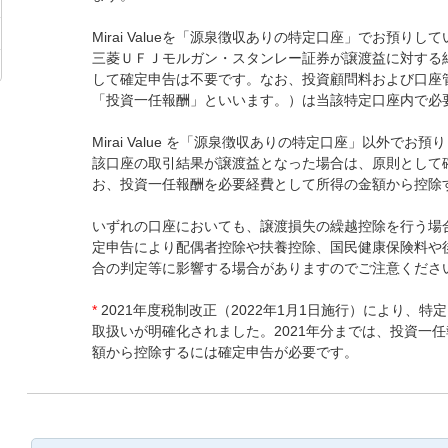
Mirai Valueを「源泉徴収ありの特定口座」でお預り
三菱ＵＦＪモルガン・スタンレー証券が譲渡益に対する
して確定申告は不要です。なお、投資顧問料および口座
「投資一任報酬」といいます。）は当該特定口座内で必
Mirai Value を「源泉徴収ありの特定口座」以外で
該口座の取引結果が譲渡益となった場合は、原則として
お、投資一任報酬を必要経費として所得の金額から控除
いずれの口座においても、譲渡損失の繰越控除を行う場
定申告により配偶者控除や扶養控除、国民健康保険料や
合の判定等に影響する場合がありますのでご注意くださ
*
2021年度税制改正（2022年1月1日施行）により、
取扱いが明確化されました。2021年分までは、投資一
額から控除するには確定申告が必要です。