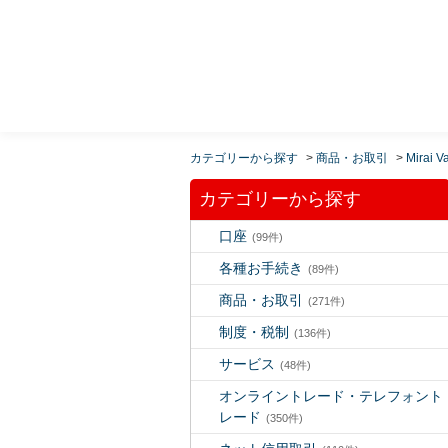
MUFG 世界が進むチカラになる。 三菱ＵＦＪモルガ
ン・スタンレー証券
カテゴリーから探す
>
商品・お取引
>
Mirai V
カテゴリーから探す
口座
(99件)
各種お手続き
(89件)
商品・お取引
(271件)
制度・税制
(136件)
サービス
(48件)
オンライントレード・テレフォント
レード
(350件)