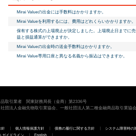
Mirai Valueの出金には手数料はかかりますか。
Mirai Valueを利用するには、費用はどれくらいかかりますか。
保有する株式の上場廃止が決定しました。上場廃止日までに売
益と損益通算ができますか。
Mirai Valueの出金時の送金手数料はかかりますか。
Mirai Value専用口座と異なる名義から振込はできますか。
品取引業者 関東財務局長（金商）第2336号
般社団法人金融先物取引業協会、一般社団法人第二種金融商品取引業協会
方針
個人情報保護方針
債務の履行に関する方針
システム障害時の
トガイドライン
English