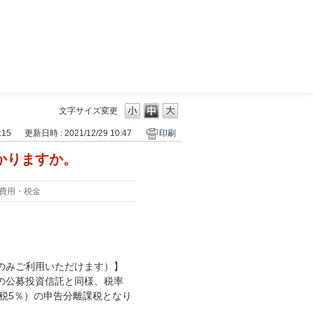
三菱ＵＦＪモルガン・スタンレー証券
文字サイズ変更
:15
更新日時 : 2021/12/29 10:47
印刷
かかりますか。
費用・税金
さまのみご利用いただけます）】
通常の公募投資信託と同様、税率
住民税5％）の申告分離課税となり