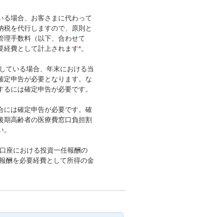
している場合、お客さまに代わって
納税を代行しますので、原則と
管理手数料（以下、合わせて
要経費として計上されます
*
。
お預りしている場合、年末における当
確定申告が必要となります。な
するには確定申告が必要です。
合には確定申告が必要です。確
後期高齢者の医療費窓口負担割
い。
特定口座における投資一任報酬の
任報酬を必要経費として所得の金