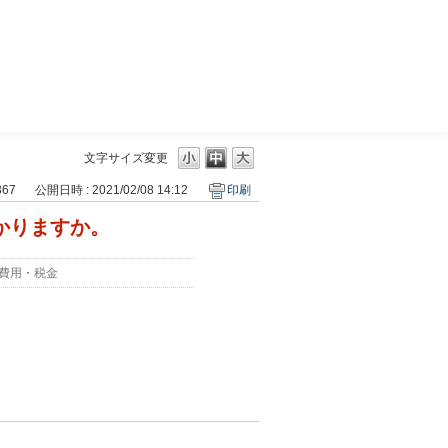
三菱ＵＦＪモルガン・スタンレー証券
文字サイズ変更
367
公開日時 : 2021/02/08 14:12
印刷
かかりますか。
費用・税金