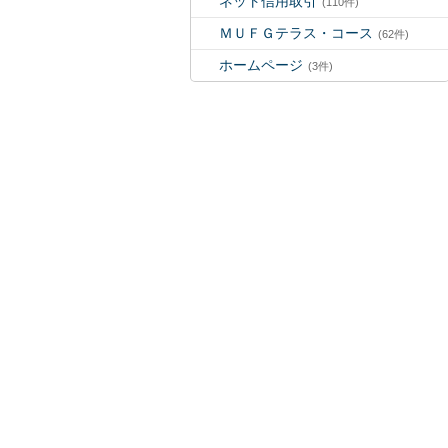
ネット信用取引
(110件)
ＭＵＦＧテラス・コース
(62件)
ホームページ
(3件)