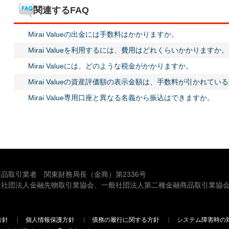
関連するFAQ
Mirai Valueの出金には手数料はかかりますか。
Mirai Valueを利用するには、費用はどれくらいかかりますか。
Mirai Valueには、どのような税金がかかりますか。
Mirai Valueの資産評価額の表示金額は、手数料が引かれてい
Mirai Value専用口座と異なる名義から振込はできますか。
品取引業者 関東財務局長（金商）第2336号
般社団法人金融先物取引業協会、一般社団法人第二種金融商品取引業協会
方針
個人情報保護方針
債務の履行に関する方針
システム障害時の