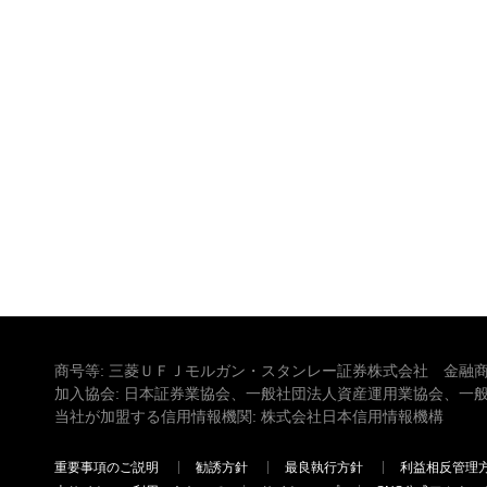
商号等: 三菱ＵＦＪモルガン・スタンレー証券株式会社 金融商
加入協会: 日本証券業協会、一般社団法人資産運用業協会、一
当社が加盟する信用情報機関: 株式会社日本信用情報機構
重要事項のご説明
勧誘方針
最良執行方針
利益相反管理