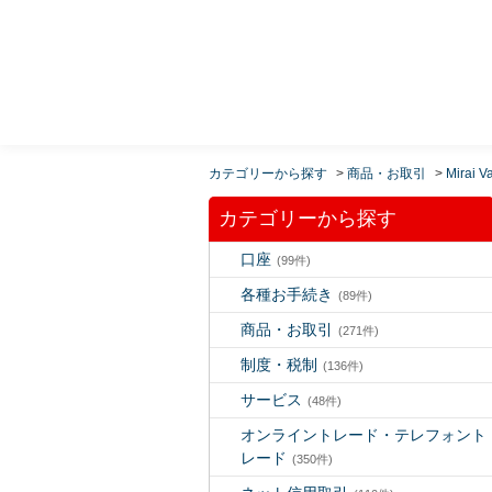
MUFG 世界が進むチカラになる。 三菱ＵＦＪモルガ
ン・スタンレー証券
カテゴリーから探す
>
商品・お取引
>
Mirai V
カテゴリーから探す
口座
(99件)
各種お手続き
(89件)
商品・お取引
(271件)
制度・税制
(136件)
サービス
(48件)
オンライントレード・テレフォント
レード
(350件)