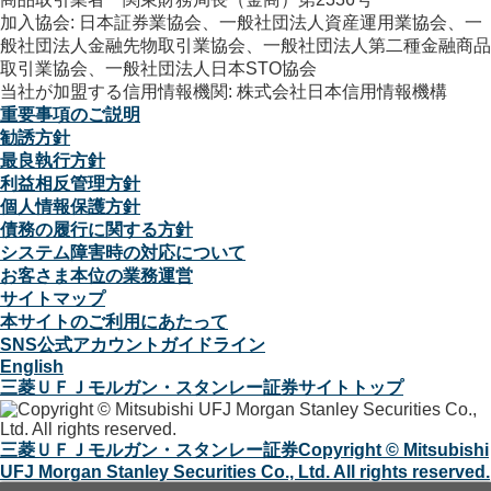
加入協会: 日本証券業協会、一般社団法人資産運用業協会、一
般社団法人金融先物取引業協会、一般社団法人第二種金融商品
取引業協会、一般社団法人日本STO協会
当社が加盟する信用情報機関: 株式会社日本信用情報機構
重要事項のご説明
勧誘方針
最良執行方針
利益相反管理方針
個人情報保護方針
債務の履行に関する方針
システム障害時の対応について
お客さま本位の業務運営
サイトマップ
本サイトのご利用にあたって
SNS公式アカウントガイドライン
English
三菱ＵＦＪモルガン・スタンレー証券サイトトップ
三菱ＵＦＪモルガン・スタンレー証券
Copyright © Mitsubishi
UFJ Morgan Stanley Securities Co., Ltd. All rights reserved.