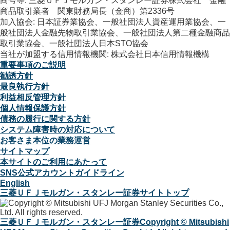
商号等: 三菱ＵＦＪモルガン・スタンレー証券株式会社 金融
商品取引業者 関東財務局長（金商）第2336号
加入協会: 日本証券業協会、一般社団法人資産運用業協会、一
般社団法人金融先物取引業協会、一般社団法人第二種金融商品
取引業協会、一般社団法人日本STO協会
当社が加盟する信用情報機関: 株式会社日本信用情報機構
重要事項のご説明
勧誘方針
最良執行方針
利益相反管理方針
個人情報保護方針
債務の履行に関する方針
システム障害時の対応について
お客さま本位の業務運営
サイトマップ
本サイトのご利用にあたって
SNS公式アカウントガイドライン
English
三菱ＵＦＪモルガン・スタンレー証券サイトトップ
三菱ＵＦＪモルガン・スタンレー証券
Copyright © Mitsubishi