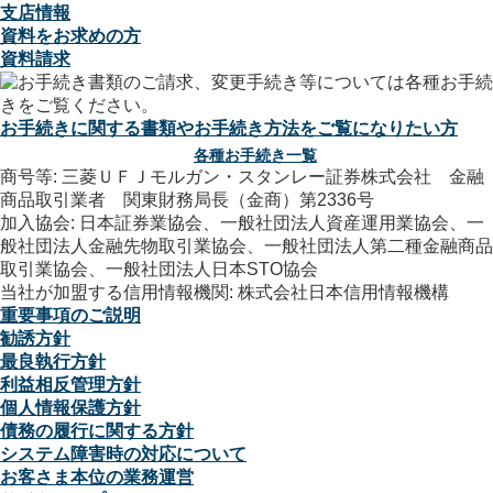
支店情報
資料をお求めの方
資料請求
お手続きに関する書類やお手続き方法をご覧になりたい方
各種お手続き一覧
商号等: 三菱ＵＦＪモルガン・スタンレー証券株式会社 金融
商品取引業者 関東財務局長（金商）第2336号
加入協会: 日本証券業協会、一般社団法人資産運用業協会、一
般社団法人金融先物取引業協会、一般社団法人第二種金融商品
取引業協会、一般社団法人日本STO協会
当社が加盟する信用情報機関: 株式会社日本信用情報機構
重要事項のご説明
勧誘方針
最良執行方針
利益相反管理方針
個人情報保護方針
債務の履行に関する方針
システム障害時の対応について
お客さま本位の業務運営